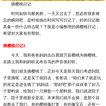
摘樱桃日记
时间如快马般匆匆，一天又过去了，想必有很多难
忘的瞬间吧，是时候抽出时间写写日记了。好的日记都
具备一些什么特点呢？下面是小编整理的摘樱桃日记，
希望对大家有所帮助。
摘樱桃日记1
今天，我和爸爸妈妈去白鹿塬万亩樱桃沟摘樱桃。
在路上我和妈妈听见布谷鸟的声音很好听。
我们就去摘樱桃了，正好今天是雨天我们考虑到院
子里摘呢，还是买了就回去，爸爸说：“咱们来了就是玩
的肯定是进去摘了”妈妈说：“那好吧”那个叔叔拿了好几
个塑料袋，给我们一只脚套一个塑料袋。我们就进院子
了。院子里很脏全是泥。本来我们就不会摘，是那个叔
叔教会了我们。有的樱桃像灯笼，有的像宝石，还有一