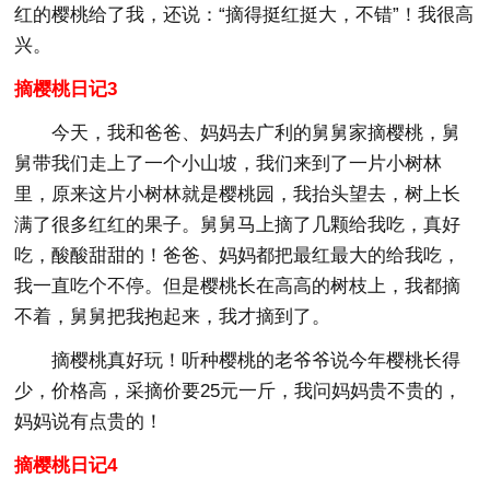
红的樱桃给了我，还说：“摘得挺红挺大，不错”！我很高
兴。
摘樱桃日记3
今天，我和爸爸、妈妈去广利的舅舅家摘樱桃，舅
舅带我们走上了一个小山坡，我们来到了一片小树林
里，原来这片小树林就是樱桃园，我抬头望去，树上长
满了很多红红的果子。舅舅马上摘了几颗给我吃，真好
吃，酸酸甜甜的！爸爸、妈妈都把最红最大的给我吃，
我一直吃个不停。但是樱桃长在高高的树枝上，我都摘
不着，舅舅把我抱起来，我才摘到了。
摘樱桃真好玩！听种樱桃的老爷爷说今年樱桃长得
少，价格高，采摘价要25元一斤，我问妈妈贵不贵的，
妈妈说有点贵的！
摘樱桃日记4