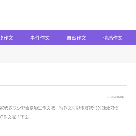
物作文
事件作文
自然作文
情感作文
2026-08-06
家或多或少都会接触过作文吧，写作文可以锻炼我们的独处习惯，
作文呢？下面...