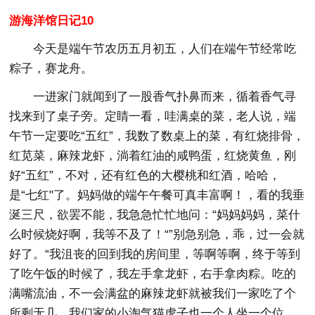
游海洋馆日记10
今天是端午节农历五月初五，人们在端午节经常吃
粽子，赛龙舟。
一进家门就闻到了一股香气扑鼻而来，循着香气寻
找来到了桌子旁。定睛一看，哇满桌的菜，老人说，端
午节一定要吃“五红”，我数了数桌上的菜，有红烧排骨，
红苋菜，麻辣龙虾，淌着红油的咸鸭蛋，红烧黄鱼，刚
好“五红”，不对，还有红色的大樱桃和红酒，哈哈，
是“七红"了。妈妈做的端午午餐可真丰富啊！，看的我垂
涎三尺，欲罢不能，我急急忙忙地问：“妈妈妈妈，菜什
么时候烧好啊，我等不及了！“”别急别急，乖，过一会就
好了。“我沮丧的回到我的房间里，等啊等啊，终于等到
了吃午饭的时候了，我左手拿龙虾，右手拿肉粽。吃的
满嘴流油，不一会满盆的麻辣龙虾就被我们一家吃了个
所剩无几。我们家的小淘气猫虎子也一个人坐一个位