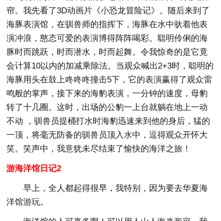
帘。我先看了3D动画片《小恐龙冒险记》。随后来到了
海豚表演馆，在驯兽师的指挥下，海豚在水中驮着他表
演冲浪，憨态可爱的表演博得阵阵喝彩。聪明伶俐的海
豚时而跳跃，时而潜水，时而起舞。令我惊奇的是它竟
会计算10以内的加减乘除法。当观众喊出2+3时，聪明的
海豚用头在鼓上咚咚咚撞击5下，它的表演赢得了观众雷
鸣般的掌声，接下来的海豹表演，一分钟的速度，母豹
转了十几圈。这时，出场的公豹一上台就躺在地上一动
不动 ，驯兽员提桶打水时海豹迅速来到他的身后，猛的
一顶，将毫无防备的驯兽员顶入水中，逗得观众开怀大
笑。笑声中，我意犹未尽结束了愉快的海洋之旅！
游海洋馆日记2
早上，全人都起得很早，我特别，因为要去华夏海
洋馆游玩。