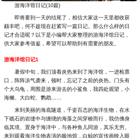
游海洋馆日记(10篇)
即将要到一天的结尾了，相信大家这一天里都收获
颇丰吧，何不趁现在赶紧写一篇日记。那么什么样的日
记才合适呢？以下是小编帮大家整理的游海洋馆日记，
供大家参考借鉴，希望可以帮助到有需要的朋友。
游海洋馆日记1
暑假中旬，我们顶着炎热来到了海洋馆，一进检票
口，阵阵凉气袭来，顿时，忘记了之前的炎热。门头有
个大乌龟，周围是游来游去的小鲨鱼，我四处观望，小
海獭、大白蛇、鹦鹉……
来到美丽的海底隧道，千姿百态的海洋生物，在水
下礁石的岩缝中与缠绕的海藻之间穿梭而行，我仿佛身
临其境、置身于海洋中，与各种鱼儿同游，其乐无穷。
来到观看海洋生物表演的极地馆，白鲸的宣传画映入眼