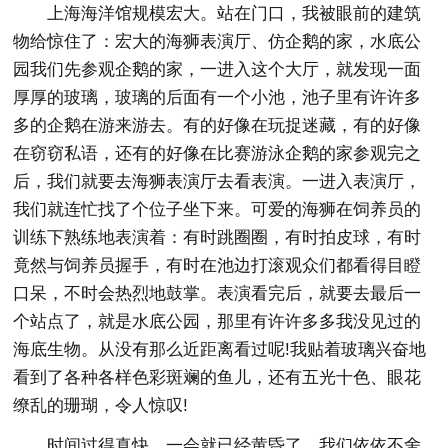
上海海洋馆规模宏大。站在门口，我被眼前的建筑
物给惊住了：宏大的海狮表演厅、仿企鹅的家，水底公
园我们先参观企鹅的家，一进入这个大厅，就发现一面
厚厚的玻璃，玻璃的后面有一个小池，池子里有许许多
多的企鹅在游来游去。有的好像在玩捉迷藏，有的好像
在窃窃私语，还有的好像在比赛游泳企鹅的家参观完之
后，我们就要去海狮表演厅去看表演。一进入表演厅，
我们就连忙找了个位子坐下来。可爱的海狮在饲养员的
训练下熟练地表演着：有时跳圈圈，有时拍皮球，有时
竟然与饲养员握手，有时在池边打滚观众们都看得目瞪
口呆，不时会热烈地鼓掌。表演看完后，就要去最后一
个站点了，就是水底公园，那里有许许多多我没见过的
海底生物。从没有那么近距离看过呢!我贴着玻璃兴奋地
看到了各种各样色彩斑斓的鱼儿，还有五光十色、眼花
缭乱的珊瑚，令人惊叹!
时间过得真快，一会就已经黄昏了，我们依依不舍