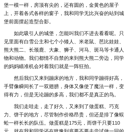
堡一模一样，房顶有尖的，还有圆的，金黄色的屋子
上，开着各式各样的窗子，我和同学无比兴奋的站到城
堡前面摆起造型合影。
如此吸引人的城堡，怎能叫我们不进去看看呢。只
见里面有白雪公主和七个小矮人、米老鼠、芭比娃娃、
熊大熊二、长颈鹿、大象、狮子、河马、斑马等卡通人
物和动物。我们都情不自禁的来到熊大熊二旁边，同学
的妈妈瞄准机会对着我们就是一阵狂拍。
然后我们又来到蹦床的地方，我和同学蹦得好高，
手臂像瞬间长了一双翅膀，身体又像使了魔法一样，变
得有力，但是无论蹦的多高，我们都不是真正的鸟。
我们走哇走，走了好久，又来到了做蛋糕、巧克
力、饼干的地方，尽管制作价格昂贵，但还是排了像蜈
蚣一样长长的队伍。做蛋糕是175元，而饼干只要110
元，就在我和同学还在犹豫到底要不要去尝试做一回的