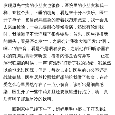
发现原先生病的小朋友也很多，医院里的小朋友和我一
样，耷拉个头，下垂的嘴角，看起来十分不快乐。医生
开了单子，爸爸妈妈焦急的带着我跑来跑去，我一会儿
去采血检验，一会儿要耐心等候看病，还没有轮到我
时，我脑海里不禁浮现了很多镜头：首先，医生摸摸我
的额头，看是否会发***，之后会让我张大嘴巴发出“啊…
啊…”的声音，看是否是咽喉发炎，之后他在用听诊器在
我的前胸后背听来听去，看看内部是否有异常…….正在
浮想联翩的时候，一声“何浩韵”打断了我的思绪，我虽然
以前也来过医院，但是，每次去走进医生的办公室还是
战战兢兢，医生居然按照我所想的给我做了检查，在难
受之余心里居然存在了一点小窃喜，诊断出是细菌感
染，医生开了一些中药并且还要拔罐进行治疗，嗨…真
后悔喝了那瓶冰冷的饮料。
回到家中已经下午了，妈妈用毛巾擦去了汗又跑进