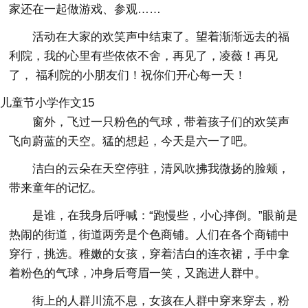
家还在一起做游戏、参观……
活动在大家的欢笑声中结束了。望着渐渐远去的福
利院，我的心里有些依依不舍，再见了，凌薇！再见
了， 福利院的小朋友们！祝你们开心每一天！
儿童节小学作文15
窗外，飞过一只粉色的气球，带着孩子们的欢笑声
飞向蔚蓝的天空。猛的想起，今天是六一了吧。
洁白的云朵在天空停驻，清风吹拂我微扬的脸颊，
带来童年的记忆。
是谁，在我身后呼喊：“跑慢些，小心摔倒。”眼前是
热闹的街道，街道两旁是个色商铺。人们在各个商铺中
穿行，挑选。稚嫩的女孩，穿着洁白的连衣裙，手中拿
着粉色的气球，冲身后弯眉一笑，又跑进人群中。
街上的人群川流不息，女孩在人群中穿来穿去，粉