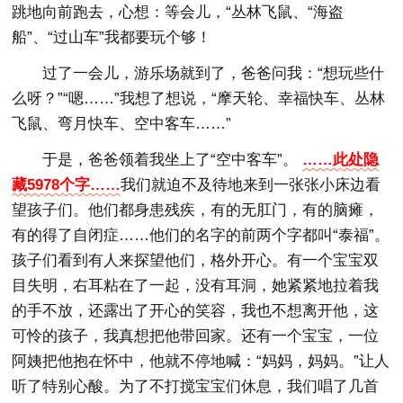
跳地向前跑去，心想：等会儿，“丛林飞鼠、“海盗
船”、“过山车”我都要玩个够！
过了一会儿，游乐场就到了，爸爸问我：“想玩些什
么呀？”“嗯……”我想了想说，“摩天轮、幸福快车、丛林
飞鼠、弯月快车、空中客车……”
于是，爸爸领着我坐上了“空中客车”。
……此处隐
藏5978个字……
我们就迫不及待地来到一张张小床边看
望孩子们。他们都身患残疾，有的无肛门，有的脑瘫，
有的得了自闭症……他们的名字的前两个字都叫“泰福”。
孩子们看到有人来探望他们，格外开心。有一个宝宝双
目失明，右耳粘在了一起，没有耳洞，她紧紧地拉着我
的手不放，还露出了开心的笑容，我也不想离开他，这
可怜的孩子，我真想把他带回家。还有一个宝宝，一位
阿姨把他抱在怀中，他就不停地喊：“妈妈，妈妈。”让人
听了特别心酸。为了不打搅宝宝们休息，我们唱了几首