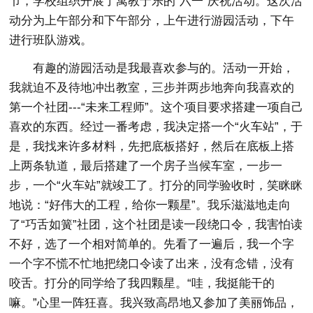
节，学校组织开展了寓教于乐的“六一”庆祝活动。这次活
动分为上午部分和下午部分，上午进行游园活动，下午
进行班队游戏。
有趣的游园活动是我最喜欢参与的。活动一开始，
我就迫不及待地冲出教室，三步并两步地奔向我喜欢的
第一个社团---“未来工程师”。这个项目要求搭建一项自己
喜欢的东西。经过一番考虑，我决定搭一个“火车站”，于
是，我找来许多材料，先把底板搭好，然后在底板上搭
上两条轨道，最后搭建了一个房子当候车室，一步一
步，一个“火车站”就竣工了。打分的同学验收时，笑眯眯
地说：“好伟大的工程，给你一颗星”。我乐滋滋地走向
了“巧舌如簧”社团，这个社团是读一段绕口令，我害怕读
不好，选了一个相对简单的。先看了一遍后，我一个字
一个字不慌不忙地把绕口令读了出来，没有念错，没有
咬舌。打分的同学给了我四颗星。“哇，我挺能干的
嘛。”心里一阵狂喜。我兴致高昂地又参加了美丽饰品，