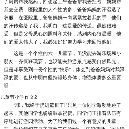
了厨房帮我熬药，回想起上午爸爸帮我去挂号，妈妈帮
我去交费，医院里的人个性的多，爸爸妈妈的汗湿透了
衣服，在医院里，爸爸妈妈一向紧紧拉着我的手，他们
的汗传递给了我，我明白，这是爱的传递。虽然很难
受，但是父母悉心的照料和关怀，感到内心很温暖，他
们的爱太伟大了，我必须好好努力学习来回报他们。
这是一个个性的六一儿童节，虽没能去游乐场和小
朋友一齐疯狂玩耍，也没能去旅游景点感受自然风光，
但是却享受到一份个性的“快乐”，体会到爸爸妈妈对我深
深的爱，也从中明白坚持锻炼身体，增强体质多么重要
呀！
儿童节小学作文2
“耶，我终于扔进篮框了!”只见一位同学激动地跳了
起来，其他同学也纷纷鼓掌祝贺。同学们正排着队伍有
序地进行游园活动。为了给我们过一个有意义的儿童