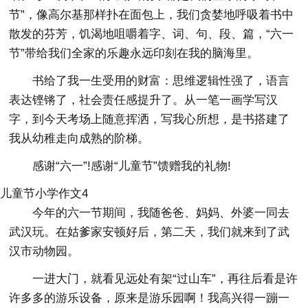
节”，像高尔基那样扑在面包上，我们贪婪地呼吸着书中
散发的芬芳，饥渴地咀嚼着字、词、句、段、篇，“六一
节”带给我们全家的乐趣永远印刻在我的脑海里。
书给了我一生受用的财富：思维逻辑性强了，语言
表达铿锵了，社会责任感提升了。从一笔一画学写汉
字，到今天考场上随意挥洒，写我心所想，是书搭建了
我从幼稚走向成熟的阶梯。
感谢“六一”!感谢“儿童节”馈赠我的礼物!
儿童节小学作文4
今年的六一节期间，我随爸爸、妈妈、外婆一同去
武汉玩。在姑爹家安顿好后，第二天，我们就来到了武
汉市动物园。
一进大门，就看见远处有架“过山车”，再往后看是许
许多多的游乐设备，原来是游乐园啊！我高兴得一蹦一