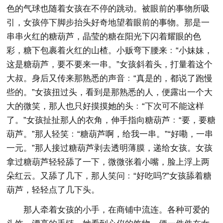
色的气球也随着女孩在不停的跳动。被眼前的事物所吸
引，女孩停下脚步抬头好奇地望着眼前的事物。那是一
串串火红的糖葫芦，晶莹的糖在阳光下闪着耀眼的色
彩，糖下包裹着火红的山楂。小贩弯下腰来﹕“小妹妹，
这是糖葫芦，要不要来一串。”女孩斜着头，打量着这个
大叔。身后又传来那熟悉的声音﹕“真是的，都说了跑慢
些的。”女孩扭过头，看到是那熟悉的人，便露出一个大
大的微笑，那人也只好摸摸她的头﹕“下次可不能这样
了。”女孩扯扯那人的衣角，伸手指向糖葫芦﹕“要，要糖
葫芦。”那人轻笑﹕“糖葫芦啊，给我一串。”“好嘞，一串
一元。”那人接过糖葫芦剥去透明薄膜，递给女孩。女孩
拿过糖葫芦轻轻舔了一下，微微张着小嘴，脸上浮上两
朵红云。又舔了几下，那人笑问﹕“好吃吗?”女孩舔着糖
葫芦，轻轻点了几下头。
那人牵着女孩的小手，在商铺中流连。各种可爱的