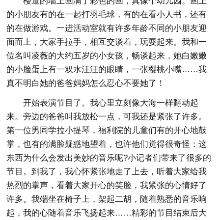
楼道的墙上画满了彩色的画，真像个幼儿园。画上
的小朋友有的在一起打羽毛球，有的在看小人书，还有
的在做游戏。一进活动室就有许多年龄不同的小朋友迎
面而上，大家手拉手，相互交谈着，玩耍起来。我和一
位名叫凌薇的大约五岁的小女孩，畅谈起来，她白嫩嫩
的小脸蛋上有一双水汪汪的眼睛，一张樱桃小嘴……我
真不明白她的爸爸妈妈怎么忍心不要她了！
开始表演节目了。我心里立刻像大海一样翻动起
来。旁边的爸爸叫我放松一点，可我还是紧张了许多。
第一位男同学拉小提琴，福利院的儿童们有的开心地鼓
掌，也有的满脸疑惑地望着，也许他们觉得很奇怪：这
东西为什么会发出美妙的音乐呢?小记者们带来了很多的
节目。到我了，我心怀紧张地走了上去，听着大家给我
热烈的掌声，看着大家开心的笑脸，我紧张的心情好了
许多。我端坐在椅子上，架起二胡，随着熟悉的音乐响
起，我的心随着音乐飞扬起来……精彩的节目结束后大