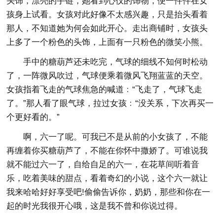
头饰，漂亮的手链，她看到心仪的饰物，便一件件在女
孩身上试看。女孩对此好像不太感兴趣，只是抬头看着
那人，不知道她为何会如此开心。走出商铺时，女孩头
上多了一个粉色的头饰，上面有一只粉色的微笑小熊。
手中的糖葫芦还未吃完，气球的细线不知何时松动
了，一阵微风吹过，气球便乘着微风飞翔蓝蓝的天空。
女孩指着飞走的气球焦急的喊道﹕“飞走了，气球飞走
了。”那人看了眼气球，拉过女孩﹕“没关系，下次再买一
个更好看的。”
啊，六一了呢。可我已不是从前的小女孩了，不能
再缠着你买糖葫芦了，不能在你怀中撒娇了。可谁说我
就不能过六一了，自给自足的六一，在花草间听着音
乐，吃着美味的甜点，看着奇幻的小说，这个六一就让
我来哈哈好好享受吧!偷偷告诉你，奶奶，那些和你在一
起的时光我很开心哦，这是我不曾和你说过得。