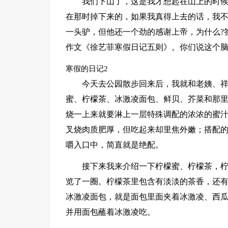
我们下山了，这是我才想起在山上的时
在那时掉下来的，如果我真得上去的话，我不
一头驴，但他还一个劲的感谢上帝，为什么?
作文《徐艺菲寒假日记五则》。你们说这个脑
寒假的日记2
今天去公园散步回来后，我就和老姨、
蜜、柠檬茶、冰激凌面包、鲜贝、芥菜和那
烧一上来就要淋上一层特殊调配的浓浓的蜜
叉烧肉质肥厚，但吃起来却里焦外嫩；搭配
嚼入口中，简直就是绝配。
接下来我来介绍一下柠檬蜜、柠檬茶，
览了一圈。柠檬茶里包含有淡淡的茶香，还
冰激凌面包，就是面包里面夹着冰激凌、西
并用面包蘸着冰激凌吃。