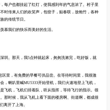
芒，每户也都挂起了红灯，使我感到年的气息浓了。村子里
里不时传来人们的欢笑声，包饺子，贴春联，放炮竹，各种
民族的传统节日。
都羡慕我们的快乐而美好的生活。
深圳。那天，我5点钟就起床，匆匆洗漱完，吃好饭，就
息区里，有免费的早餐可供品尝。在等待时间里，我很激
，喇叭里喊MU5333开始登机，我们火速地登上飞机，
满是飞机，飞机们排着队，听从指挥，等待飞行的指示。很
天。那时候，我从飞机上看下面的楼房啊、街道啊，都成很
我们离开了上海。