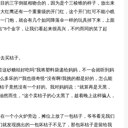
题目的三字倒挺相吻合的，因为是个三棱锥的样子，放出来
、大红鹰还有一个重量级的开门红，这个开门红可不能小瞧
放一门炮，就会有几个如同降落伞一样的玩具掉下来，上面
吉”8个金字，让我们看起来很高兴，不约而同的笑了起
便去买桔子。
尝这砂糖桔好吃吗”我将塑料袋递给妈妈，不一会就听到妈
么多坏的?”我也很奇怪“没有啊!我挑的都是好的，怎么能
包桔子竟然没有一个好的。我对妈妈说：“就算再是天黑，
情油然而生，“这个卖桔子的心太黑了，趁着晚上这样骗人，
坐在一个小火炉旁边，摊位上放了一包桔子，爷爷看见我们
们就发现挑出的一包坏桔子不见了，那包坏桔子是留给我