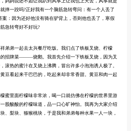
候，妈妈说还不如让我趴到风筝上让我也上天去，风筝就是
就摔一跤吗?正好我有一个脑筋急转弯问：有一个人丢了
答案：因为还好他没有骑在驴背上，否则他也丢了，寒假
筋急转弯好不好玩?
祥祥弟弟一起去太兴餐厅吃饭。我们点了铁板叉烧、柠檬
里的招牌菜———烧鹅。我首先介绍一下铁板叉烧，因为叉
汁，滚热的蜜汁在叉烧上沸腾，冒出许多小泡泡诱人极了。
的黄豆看起来干巴巴的，吃起来却非常香甜。黄豆和肉一起
柠檬蜜里面柠檬味非常浓，喝一口就仿佛在柠檬的世界里游
有一股酸酸的柠檬味道，品一口心旷神怡。我再为大家介绍
瓜块、梨块、猕猴桃块，于是我和弟弟每种水果一人一块，