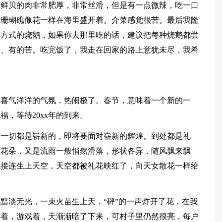
，鲜贝的肉非常肥厚，非常丝滑，但是有一点微辣，吃一口
，珊瑚礁像花一样在海里盛开着。介菜感觉很苦。最后我隆
样方式的烧鹅，如果你去那里吃的话，建议把每种烧鹅都尝
甜、有的苦。吃完饭了，我走在回家的路上意犹未尽，我希
！
片喜气洋洋的气氛，热闹极了。春节，意味着一个新的一
，等待20xx年的到来。
，一切都是崭新的，即将要面对崭新的辉煌。到处都是礼
的花朵，又是流雨一般悄然滑落，形状各异，随风飘来飘
花接连生上天空，天空都被礼花映红了，向天女散花一样给
黯淡无光，一束火苗生上天，“砰”的一声炸开了花，在我
耍着，游戏着，天渐渐暗了下来，可村子里仍然很亮，每户