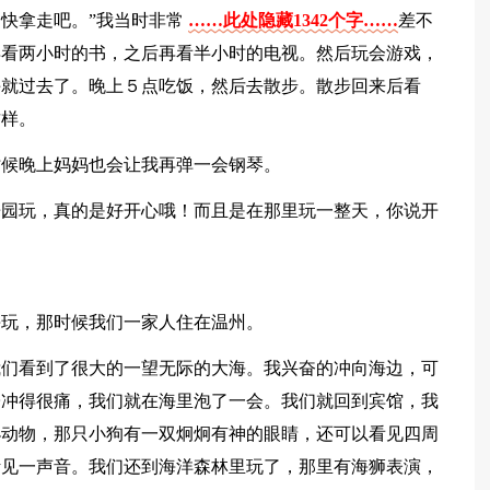
快拿走吧。”我当时非常
……此处隐藏1342个字……
差不
再看两小时的书，之后再看半小时的电视。然后玩会游戏，
午就过去了。晚上５点吃饭，然后去散步。散步回来后看
这样。
时候晚上妈妈也会让我再弹一会钢琴。
乐园玩，真的是好开心哦！而且是在那里玩一整天，你说开
海玩，那时候我们一家人住在温州。
我们看到了很大的一望无际的大海。我兴奋的冲向海边，可
子冲得很痛，我们就在海里泡了一会。我们就回到宾馆，我
小动物，那只小狗有一双炯炯有神的眼睛，还可以看见四周
听见一声音。我们还到海洋森林里玩了，那里有海狮表演，