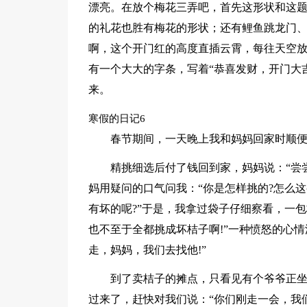
漂亮。在放个梅花三弄吧，首先这形状和这
的礼花也胜有梅花的形状；还有鲤鱼跳龙门
啊，这个开门红的高度直插云霄，每往天空
有一个大大的字条，写着“恭喜发财，开门大
来。
寒假的日记6
春节期间，一天晚上我和妈妈回家时顺
精挑细选后付了钱回到家，妈妈说：“尝
妈用疑问的口气问我：“你是怎样挑的?怎么这
有坏的呢?”于是，我拿过袋子仔细察看，一
也不至于全都挑成坏桔子啊!”一种愤怒的心
走，妈妈，我们去找他!”
到了卖桔子的摊点，只看见有个爷爷正
过来了，赶快对我们说：“你们刚走一会，我