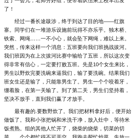
过了一会儿，老师分好组，便带着队伍乘上校车出发
了！
经过一番长途跋涉，终于到达了目的地——红旗
寨。同学们在一堆游乐设施前玩得不亦乐乎。独木桥、
铁索、网绳……一不小心，就会坠下网绳，难以上来。
突然，传来这样一个消息：五班要向我们班挑战拔河。
我们班因为在上次拔河比赛中输给了五班，所以这次变
得非常有信心，一定要打败五班。先是10个女生来比，
男生以野炊完要洗碗来逼我们，输了要洗碗。结果我们
班女生还是输了，只能靠男生了。男生一个个咬着牙，
绷着脸，在第一关输了。到了第二关，男生们坚持着，
坚决不放手，直到我们赢了才放手。
最有趣的.要数野炊了。我们把材料拿好后，便开始
做饭了。我和小张把锅和米洗干净，放入灶中，等待米
饭煮熟。组的其他人忙开了，烧柴的烧柴，切菜的切
菜……个个都忙得不可开交。我跑去帮忙炒菜，先放一