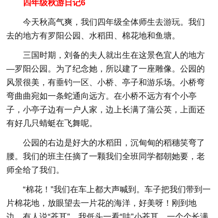
四年级秋游日记6
今天秋高气爽，我们四年级全体师生去游玩。我们
去的地方有罗阳公园、水稻田、棉花地和鱼塘。
三国时期，刘备的夫人就出生在这景色宜人的地方
—罗阳公园。为了纪念她，所以建了一座雕像。公园的
风景很美，有垂钓一区、小桥、亭子和游乐场。小桥弯
弯曲曲宛如一条蛇通向远方。在小桥不远方有个小亭
子，小亭子边有一户人家，边上长满了蒲公英，上面还
有好几只蜻蜓在飞舞呢。
公园的右边是好大的水稻田，沉甸甸的稻穗笑弯了
腰。我们的班主任摘了一颗我们全班同学都朝她要，老
师全给了我们。
“棉花！”我们在车上都大声喊到。车子把我们带到一
片棉花地，放眼望去一片花的海洋，好美呀！刚到地
边，有人说“苍耳”，我低头一看“哇”小苍耳，一个个长满