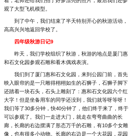
着，老师还给我们拍了好多漂亮的照片，最后我们还参
观了大型飞机模型。
到了中午，我们结束了半天特别开心的秋游活动，
高高兴兴地返回学校了。
四年级秋游日记9
昨天，我们学校组织了秋游，秋游的地点是厦门惠
和石文化园参观石雕和看木偶戏表演。
我们到了厦门惠和石文化园，来到公园门前，首先
映入眼帘的是一只雕得栩栩如生的石狮子，石狮子脚下
还踏着一块石头，石头上雕刻了：惠和石文化园六个红
大字！但是坐备用车的同学还没到，我们就等呀等呀！
我们等了30多分钟，快40分钟了，他们终于来了，终于
可以参观了。我们一走进大门，就走在弯弯曲曲的长
廊，长廊的右边摆满了形态万千的石雕，有10多个女雕
像，也有很多小动物。长廊的右边是一个大花园，花园