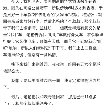
今天，我和老爸、表哥到富丽华大酒店乘车到香
港。因为在高速公路堵车，所以傍晚6时多才到香港。于
是只好一下车就“冲”去附近的“大家乐”吃饭。吃完饭，就
回去亲戚家放好行李。然后老爸约了个叔叔，那个叔叔
带了我们去铜锣湾、兰桂坊……但我觉得最有意义的是
坐“叮叮”车。老爸告诉我,“叮叮”车就好像火车，在铁轨里
行驶；它又像电车，顶部有天线，而且它一到站就会“叮
叮”地响，所以人们就叫它“叮叮”车。我们上去二楼坐，
车速虽然慢，但别有一番风情。
接下来我们来到维园。叔叔说，维园有五六个足球
场那么大。
我想：要我围着维园跑一圈，我肯定累得筋疲力尽
了。
最后，老爸把我和表哥送回家（那是已经11点多
了），和那个叔叔喝酒去了。