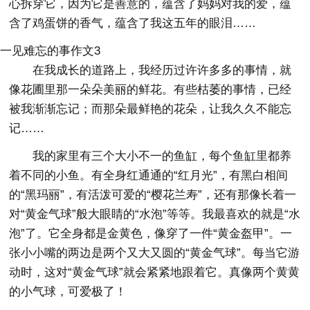
心拆穿它，因为它是善意的，蕴含了妈妈对我的爱，蕴
含了鸡蛋饼的香气，蕴含了我这五年的眼泪……
一见难忘的事作文3
在我成长的道路上，我经历过许许多多的事情，就
像花圃里那一朵朵美丽的鲜花。有些枯萎的事情，已经
被我渐渐忘记；而那朵最鲜艳的花朵，让我久久不能忘
记……
我的家里有三个大小不一的鱼缸，每个鱼缸里都养
着不同的小鱼。有全身红通通的“红月光”，有黑白相间
的“黑玛丽”，有活泼可爱的“樱花兰寿”，还有那像长着一
对“黄金气球”般大眼睛的“水泡”等等。我最喜欢的就是“水
泡”了。它全身都是金黄色，像穿了一件“黄金盔甲”。一
张小小嘴的两边是两个又大又圆的“黄金气球”。每当它游
动时，这对“黄金气球”就会紧紧地跟着它。真像两个黄黄
的小气球，可爱极了！