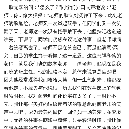
一脸无辜的问：“怎么了？”同学们异口同声地说：“老
师，你...像大猩猩！”老师的脸立刻沉静了下来，此刻老
师满脸尴尬。老师又一次举起双手，但同学们又一次笑
翻了天，老师这一次没有把手放下去，他坚持吧这道题
讲完。下课了，同学们仍然在议论这件事，但老师却满
带着笑容离去了。老师不是在笑自己，而是他满意·高
兴，自己的学生终于听懂了这一道题。这位慈祥和蔼的
老师，就是我们班的数学老师——蔺老师，他现在是我
们班的班主任。他的性格不定，总体来说算是幽默吧，
因为他经常逗得我们哈哈大笑，但一生气起来，谁都绕
着他走，不敢去与他说话。所以我们在数学课上的气氛
时紧时松。我对蔺老师的评价实在太多了，一时说不
完，就让那些美好的话语带着我的敬意飘到蔺老师的笑
声中去吧，成为最美的回忆。回忆如一场美梦，在梦境
中，无数的往事在脑海中缭绕，只要轻轻触碰，就让你
沉浸在往事的气氛中。即使美梦醒了，又会产生新的记