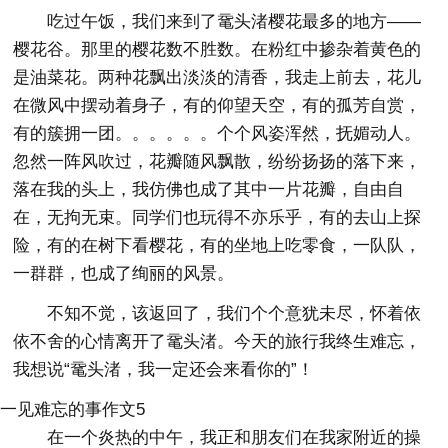
吃过午饭，我们来到了鼋头渚樱花最多的地方——
樱花谷。那里的樱花数不胜数。在粉红中掺杂着黄色的
是油菜花。两种花飘出淡淡的清香，我走上前去，花儿
在微风中摆动着身子，有的仰望天空，有的孤芳自赏，
有的簇拥一团。。。。。。个个风姿浑然，抚媚动人。
忽然一阵风吹过，花瓣随风飘散，纷纷扬扬的落下来，
落在我的头上，我仿佛也成了其中一片花瓣，自由自
在，无拘无束。同学们也玩得不亦乐乎，有的去山上探
险，有的在树下看樱花，有的坐地上吃零食，一队队，
一群群，也成了绚丽的风景。
不知不觉，该返回了，我们个个意犹未尽，怀着依
依不舍的心情离开了鼋头渚。今天的旅行我终生难忘，
我想说“鼋头渚，我一定还会来看你的”！
一见难忘的事作文5
在一个炎热的中午，我正和朋友们在我家附近的操