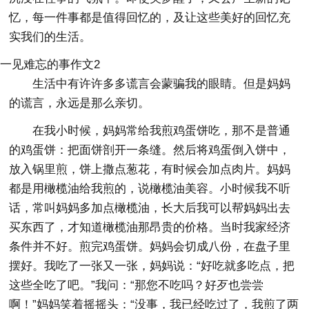
忆，每一件事都是值得回忆的，及让这些美好的回忆充
实我们的生活。
一见难忘的事作文2
生活中有许许多多谎言会蒙骗我的眼睛。但是妈妈
的谎言，永远是那么亲切。
在我小时候，妈妈常给我煎鸡蛋饼吃，那不是普通
的鸡蛋饼：把面饼剖开一条缝。然后将鸡蛋倒入饼中，
放入锅里煎，饼上撒点葱花，有时候会加点肉片。妈妈
都是用橄榄油给我煎的，说橄榄油美容。小时候我不听
话，常叫妈妈多加点橄榄油，长大后我可以帮妈妈出去
买东西了，才知道橄榄油那昂贵的价格。当时我家经济
条件并不好。煎完鸡蛋饼。妈妈会切成八份，在盘子里
摆好。我吃了一张又一张，妈妈说：“好吃就多吃点，把
这些全吃了吧。”我问：“那您不吃吗？好歹也尝尝
啊！”妈妈笑着摇摇头：“没事，我已经吃过了，我煎了两