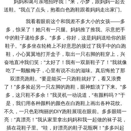
妈妈和蔼可亲地招呼我：“来，小梦，跟妈妈一起去
送鞋。”我点了点头，抱着白色跑鞋跟着妈妈走出家门。
我看着眼前这个和我差不多大小的女孩——多
多，惊呆了！她只有一只腿。妈妈推了推我。示意把手
中的鞋子递给多多。“多多，你好，这是妈妈送给你的新
鞋子。”多多坐在轮椅上不好意思的接过了我手中的白跑
鞋，小心翼翼地打开盒子，取出一只右脚的鞋穿上，兴
奋地直冲我们笑：“太好了！我有一双新鞋子了！”我就像
吃了一颗酸梅子，心里有说不出的滋味。真后悔抢了那
双漂亮跑鞋。“要是能买一只跑鞋就好了，看又浪费
了！”多多捡起另一只左脚的跑鞋，眼神黯淡了下来。“多
多，这只鞋不多余！”我灵机一动说道，“有颜料吗？”于
是，我们用各种颜料的颜色在白跑鞋上画出各种花纹。
不久，一只色彩绚丽的DIY跑鞋展现在眼前。多多眼睛一
亮：“真漂亮！”我从家里拿出妈妈和我一起做的袜子花，
插在花鞋子里。“哇，好漂亮的鞋子花瓶啊！”多多叫起