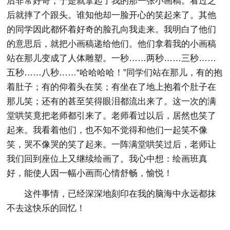
后非常好奇，于是就拿起了我的那一张小画稿。看过之
后就摔了个跟头。谁知他却一脸开心的笑起来了。其他
的同学因此都怀着好奇的脸孔向我走来。我明白了他们
的意思后，就把小画稿递给他们。他们拿着我的小画稿
站在那儿变成了人体雕塑。一秒……两秒……三秒……
五秒……八秒……“哈哈哈哈！”同学们站在那儿，有的抱
着肚子；有的仰着头在笑；有坐在了地上抱着个肚子在
那儿笑；还有的甚至笑得眼泪都流出来了。这一次的满
堂哄笑竟把老师都引来了。老师看过以后，居然也笑了
起来。我看着他们，也不知不觉得和他们一起笑不像
笑，哭不像哭的笑了起来。一阵满堂哄笑过后，老师让
我们回到座位上又继续绘画了。我心中想：绘画班真
好，能使人因一幅小画而心情舒畅，愉悦！
这件事情，已经深深地刻印在我的脑海中永远都抹
不去这快乐的回忆！