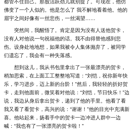
都管不住自己。那股活跃劲儿就别提了。可现在，他仿
佛变了一个人似的。他是怎么了 我不解地看着他。他的
眉宇之间好像有一丝悲伤，一丝渴望……
突然间，我醒悟了。肯定是因为没有人送他贺卡，
没有人对他说一句祝福他的话。我不由得替他感到悲
伤。设身处地地想，如果我被令人集体抛弃了，被同学
们遗忘了，我会有一种失落感。
想到这儿，我从书包里拿出了一张最漂亮的贺卡，
稍加思索，在上面工工整整地写道：“刘恺，祝你新年快
乐，学习进步，迈上新的台阶！”然后，我轻轻的折好贺
卡，走到他面前，微笑着对他说：“刘恺，节日快乐！”边
说，我边从身后拿出贺卡，递到了他的手里。他看了看
我又看了看贺卡，高兴的说：“谢谢！”他的目光中充满新
喜。他站起来，扬着手中的贺卡一边冲进人群中一边
喊：“我也有了一张漂亮的贺卡啦！”