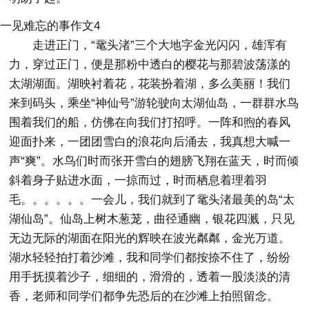
一见难忘的事作文4
走进正门，“鼋头渚”三个大地字金光闪闪，雄浑有
力，穿过正门，便是那粉中透白的樱花与那碧波荡漾的
太湖湖面。湖映衬着花，花装扮着湖，多么美丽！我们
来到码头，乘坐“神仙号”游轮驶向太湖仙岛，一群群水鸟
围着我们的船，仿佛在向我们打招呼。一阵和煦的春风
迎面扑来，一团团雪白的浪花向后涌去，我真想大喊一
声“爽”。水鸟们时而张开雪白的翅膀飞翔在蓝天，时而倾
斜着身子贴进水面，一掠而过，时而栖息着理着羽
毛。。。。。。一会儿，我们就到了鼋头渚最美的岛“太
湖仙岛”。仙岛上树木葱茏，曲径通幽，银花四溅，只见
无边无际的湖面在阳光的辉映在波光粼粼，金光万道。
湖水轻轻拍打着沙滩，我和同学们都按捺不住了，纷纷
用手抚摸着沙子，细细的，滑滑的，透着一股淡淡的清
香，老师和同学们都争先恐后的在沙滩上拍照留念。