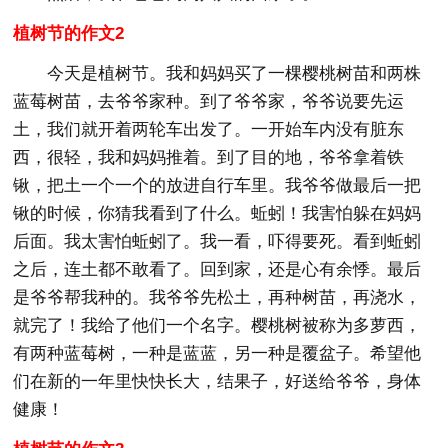
植树节的作文2
今天是植树节。我和妈妈买了一棵樱桃树苗和两株
蓝莓树苗，去爷爷家种。到了爷爷家，爷爷说要先运
土，我们就开着两轮车出发了。一开始车内没有脏东
西，很轻，我和妈妈推着。到了目的地，爷爷拿着铁
锹，把土一个一个的放进自行车里。我爷爷做最后一把
锹的时候，你猜我看到了什么。蚯蚓！我害怕躲在妈妈
后面。我太害怕蚯蚓了。我一看，吓得要死。看到蚯蚓
之后，连土都不敢看了。回到家，还是心有余悸。最后
是爷爷帮我种的。我爷爷先松土，再种树苗，再浇水，
就完了！我给了他们一个名字。樱桃树被称为多萝西，
有两种蓝莓树，一种是蓝蓝，另一种是覆盆子。希望他
们在新的一年里快快长大，结果子，好送给爷爷，身体
健康！