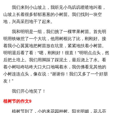
我们来到小山坡上，我听见小鸟叽叽喳喳地叫着，
山坡上长着很多郁郁葱葱的小树苗。我们找到一块空
地，兴高采烈地干了起来。
我和明明是一组，我们挑了一棵苹果树苗。首先明
明用铁锹挖了一个大坑，他用树根比了比，刚刚好。接
着我小心翼翼地把树苗放在坑里，紧紧地扶着小树苗。
明明退后看了看：“嗯，刚刚好！很直！”明明点点头，然
后把土培上。我们用脚踩了踩泥土，最后浇上了水。看
着小树咕咚咕咚大口大口地喝着水，我仿佛看见其他的
小树连连点头，像在说：“谢谢你！我们又多了一个好朋
友！”
我们开心地笑了！
植树节的作文9
植树节到了，小的来花园种树。阳光明媚，花儿芬