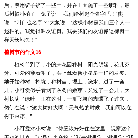
后，熊用铲子铲了一些土，并在上面施了一些肥料，最
后树被种植了。兔子说：“我们给树起个名字吧！”熊
说：“叫什么名字？”大象说：“这棵小树是我们三个人一
起种的。我觉得叫友谊树。我要我们的友谊像这棵树一
样天长地久！”
植树节的作文16
植树节到了，小的来花园种树。阳光明媚，花儿芬
芳。可爱的穿着裙子，头上戴着像小星星一样的发夹。
她开始种树，挖坑，种树苗，埋土，浇水。过了一会
儿，小可爱似乎看到了灰树的嫩芽，又过了一会儿，大
树长满了绿叶。正在这时，一群飞舞的蝴蝶飞了过来，
仿佛在说：“这大树好大啊！天气热的时候，我们可以在
树下乘凉。”
小可爱对小树说：“你应该好好住在这里，观察这个
美丽的世界。”小树似乎在说：“我要谢谢你，谢谢你让我