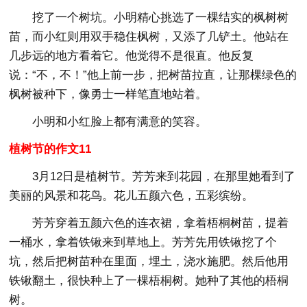
挖了一个树坑。小明精心挑选了一棵结实的枫树树
苗，而小红则用双手稳住枫树，又添了几铲土。他站在
几步远的地方看着它。他觉得不是很直。他反复
说：“不，不！”他上前一步，把树苗拉直，让那棵绿色的
枫树被种下，像勇士一样笔直地站着。
小明和小红脸上都有满意的笑容。
植树节的作文11
3月12日是植树节。芳芳来到花园，在那里她看到了
美丽的风景和花鸟。花儿五颜六色，五彩缤纷。
芳芳穿着五颜六色的连衣裙，拿着梧桐树苗，提着
一桶水，拿着铁锹来到草地上。芳芳先用铁锹挖了个
坑，然后把树苗种在里面，埋土，浇水施肥。然后他用
铁锹翻土，很快种上了一棵梧桐树。她种了其他的梧桐
树。